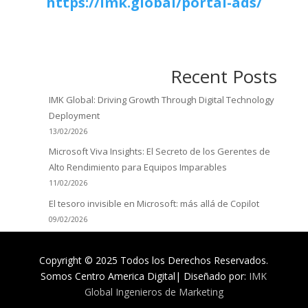
https://imk.global/portal-ads/
Recent Posts
IMK Global: Driving Growth Through Digital Technology
Deployment
13/02/2026
Microsoft Viva Insights: El Secreto de los Gerentes de
Alto Rendimiento para Equipos Imparables
11/02/2026
El tesoro invisible en Microsoft: más allá de Copilot
09/02/2026
Copyright © 2025 Todos los Derechos Reservados.
Somos Centro America Digital| Diseñado por:
IMK
Global Ingenieros de Marketing